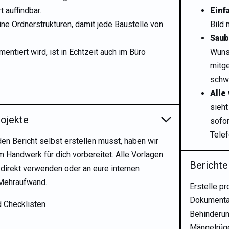
 auffindbar.
Einf
ine Ordnerstrukturen, damit jede Baustelle von
Bild 
Saub
ntiert wird, ist in Echtzeit auch im Büro
Wuns
mitge
schw
Alle
sieht
rojekte
sofor
Telef
den Bericht selbst erstellen musst, haben wir
m Handwerk für dich vorbereitet. Alle Vorlagen
Berichte
 direkt verwenden oder an eure internen
 Mehraufwand.
Erstelle pr
Dokumenta
d Checklisten
Behinderun
Mängelrüge