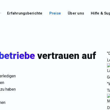
Erfahrungsberichte
Preise
Über uns
Hilfe & Su
betriebe
vertrauen auf
"
L
L
erledigen
G
gen
"
t zu haben
T
M
hen
D