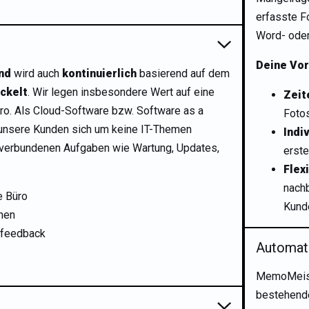
erfasste F
Word- ode
Deine Vor
nd
wird auch
kontinuierlich
basierend auf dem
ckelt
. Wir legen insbesondere Wert auf eine
Zeit
ro. Als Cloud-Software bzw. Software as a
Foto
 unsere Kunden sich um keine IT-Themen
Indi
verbundenen Aufgaben wie Wartung, Updates,
erste
Flexi
nachb
e Büro
Kund
nen
nfeedback
Automati
MemoMeiste
bestehen