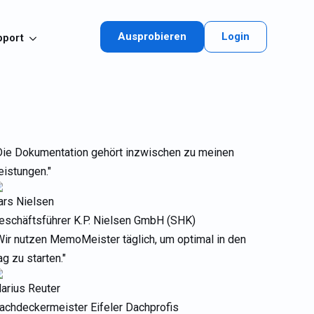
Ausprobieren
Login
pport
Die Dokumentation gehört inzwischen zu meinen
eistungen."
ars Nielsen
eschäftsführer K.P. Nielsen GmbH (SHK)
Wir nutzen MemoMeister täglich, um optimal in den
ag zu starten."
arius Reuter
achdeckermeister Eifeler Dachprofis