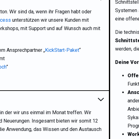
Schnittste
Systemen s
on. Wir sind da, wenn ihr Fragen habt oder
eine offen
ccess
unterstützen wir unsere Kunden mit
orkshops, mit Support und auf Wunsch auch mit
Die techni
Schnittst
werden, di
em Ansprechpartner „
KickStart-Paket
“
mt
Deine Vor
och
”
Offe
Funk
Ansc
ander
Anbie
n der wir uns einmal im Monat treffen. Wir
Sykas
d Neuerungen. Insgesamt bieten wir somit 12
Progr
die Anwendung, das Wissen und den Austausch
Work