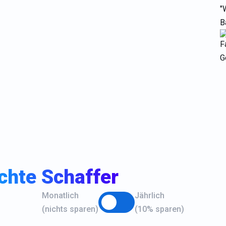
"
B
F
G
echte Schaffer
Monatlich
Jährlich
(nichts sparen)
(10% sparen)