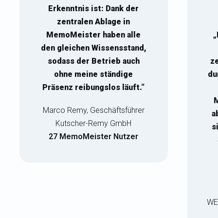
Erkenntnis ist: Dank der
zentralen Ablage in
MemoMeister haben alle
„
den gleichen Wissensstand,
sodass der Betrieb auch
ze
ohne meine ständige
du
Präsenz reibungslos läuft.“
M
Marco Remy, Geschäftsführer
a
Kutscher-Remy GmbH
s
27 MemoMeister Nutzer
WE